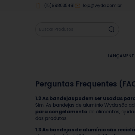
(15)998035481
loja@wyda.com.br
LANÇAMENT
Perguntas Frequentes (FA
1.2 As bandejas podem ser usadas pa
Sim. As bandejas de alumínio Wyda são a
para congelamento
de alimentos, ajuda
dos produtos.
1.3 As bandejas de alumínio são recicl