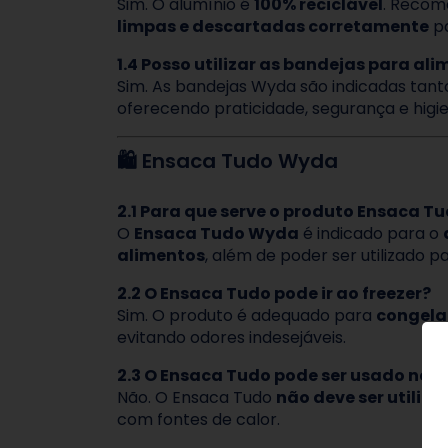
Sim. O alumínio é
100% reciclável
. Recom
limpas e descartadas corretamente
pa
1.4 Posso utilizar as bandejas para ali
Sim. As bandejas Wyda são indicadas tan
oferecendo praticidade, segurança e hig
🛍️ Ensaca Tudo Wyda
2.1 Para que serve o produto Ensaca T
O
Ensaca Tudo Wyda
é indicado para o
alimentos
, além de poder ser utilizado p
2.2 O Ensaca Tudo pode ir ao freezer?
Sim. O produto é adequado para
congel
evitando odores indesejáveis.
2.3 O Ensaca Tudo pode ser usado no 
Não. O Ensaca Tudo
não deve ser utili
com fontes de calor.