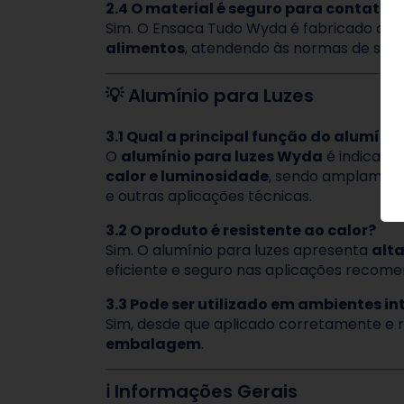
2.4 O material é seguro para contato 
Sim. O Ensaca Tudo Wyda é fabricado c
alimentos
, atendendo às normas de segu
💡 Alumínio para Luzes
3.1 Qual a principal função do alumínio
O
alumínio para luzes Wyda
é indicado
calor e luminosidade
, sendo amplamente
e outras aplicações técnicas.
3.2 O produto é resistente ao calor?
Sim. O alumínio para luzes apresenta
alta
eficiente e seguro nas aplicações recom
3.3 Pode ser utilizado em ambientes in
Sim, desde que aplicado corretamente e 
embalagem
.
ℹ️ Informações Gerais