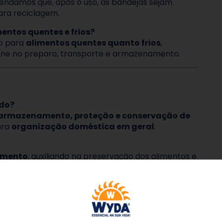
endamos que, após o uso, as bandejas sejam
ra reciclagem.
mentos quentes e frios?
to para
alimentos quentes quanto frios
,
iene no preparo, transporte e armazenamento.
udo?
armazenamento, proteção e conservação de
ara
organização doméstica em geral
.
amento
, auxiliando na preservação dos alimentos e
micro-ondas?
zado em micro-ondas
, fornos ou em contato direto