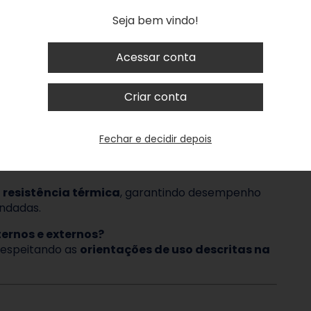
com alimentos?
Seja bem vindo!
om
materiais próprios para contato com
rança e qualidade vigentes.
Acessar conta
Criar conta
 para luzes?
 para
proteção, reflexão e direcionamento de
 utilizado em projetos de iluminação, horticultura
Fechar e decidir depois
 resistência térmica
, garantindo desempenho
endadas.
ternos e externos?
respeitando as
orientações de uso descritas na