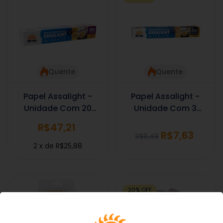
Quente
Quente
Papel Assalight -
Papel Assalight -
Unidade Com 20
Unidade Com 3
Metros
Metros
R$47,21
R$7,63
R$8,48
2
x
de
R$25,88
20
%
OFF