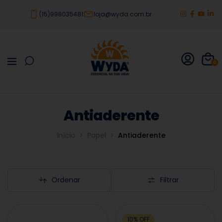
(15)998035481
loja@wyda.com.br
0
Antiaderente
Início
>
Papel
>
Antiaderente
Ordenar
Filtrar
10
%
OFF