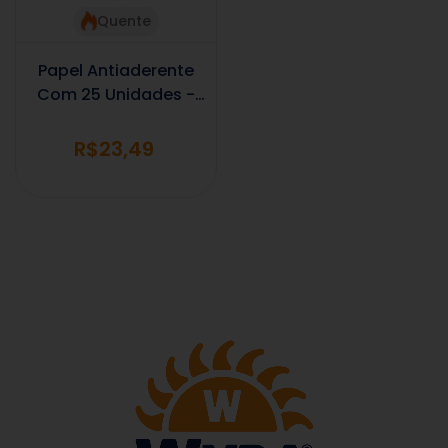
Quente
Papel Antiaderente
Com 25 Unidades -
Para Air Fryer
Pequena
R$23,49