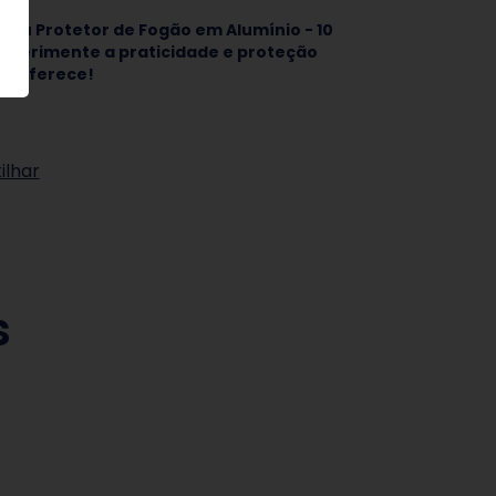
 seu Protetor de Fogão em Alumínio - 10
experimente a praticidade e proteção
da oferece!
lhar
s