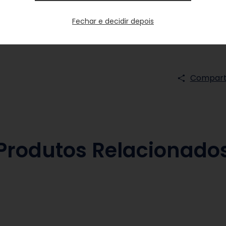
Garanta já o
Fechar e decidir depois
Unidades e 
que só a Wy
Comparti
Produtos Relacionado