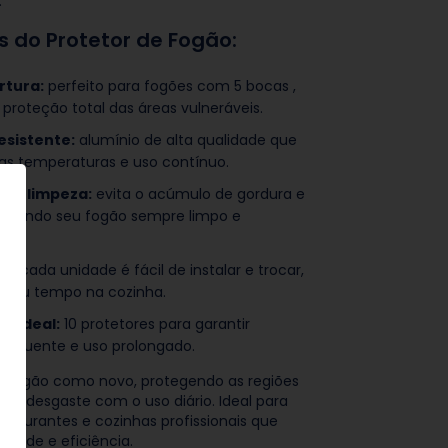
.
s do Protetor de Fogão:
rtura:
perfeito para fogões com 5 bocas ,
 proteção total das áreas vulneráveis.
esistente:
alumínio de alta qualidade que
tas temperaturas e uso contínuo.
 na limpeza:
evita o acúmulo de gordura e
deixando seu fogão sempre limpo e
o.
de:
cada unidade é fácil de instalar e trocar,
 seu tempo na cozinha.
e ideal:
10 protetores para garantir
frequente e uso prolongado.
 fogão como novo, protegendo as regiões
em desgaste com o uso diário. Ideal para
estaurantes e cozinhas profissionais que
idade e eficiência.