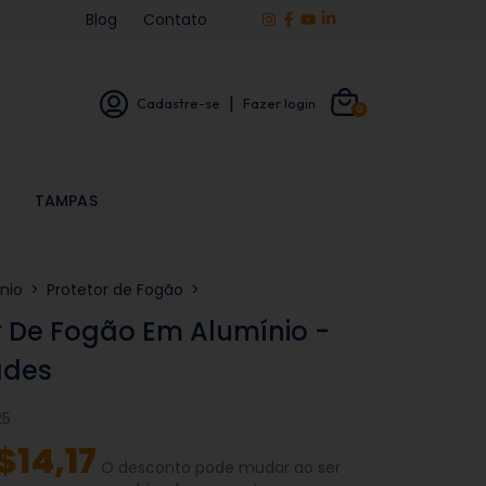
Blog
Contato
|
Cadastre-se
Fazer login
0
TAMPAS
nio
>
Protetor de Fogão
>
r De Fogão Em Alumínio -
ades
25
$14,17
O desconto pode mudar ao ser