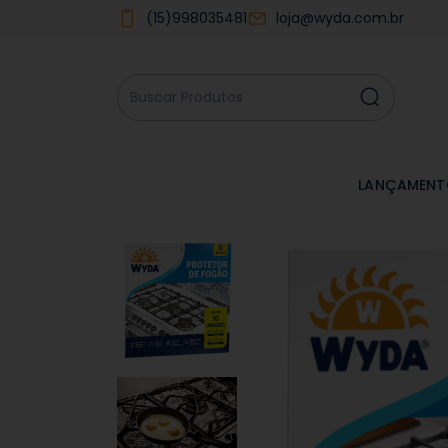
(15)998035481
loja@wyda.com.br
LANÇAMENT