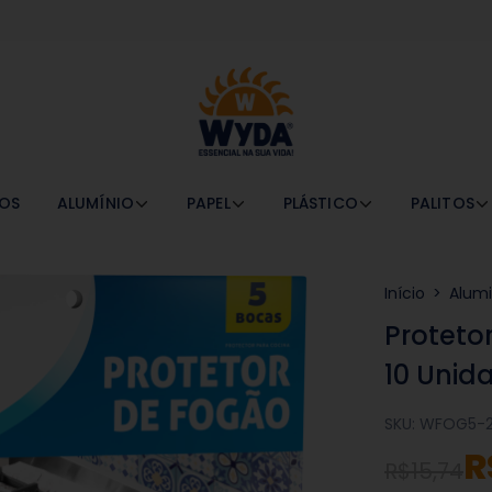
OS
ALUMÍNIO
PAPEL
PLÁSTICO
PALITOS
Início
>
Alumi
Proteto
10 Unid
SKU:
WFOG5-
R
R$15,74