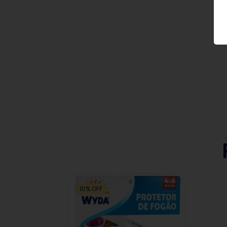
10
%
OFF