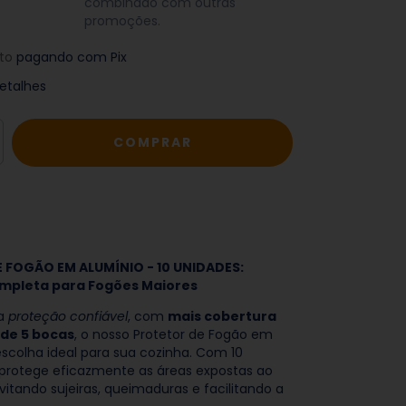
combinado com outras
promoções.
to
pagando com Pix
etalhes
 FOGÃO EM ALUMÍNIO - 10 UNIDADES:
mpleta para Fogões Maiores
ca
proteção confiável
, com
mais cobertura
 de 5 bocas
, o nosso Protetor de Fogão em
escolha ideal para sua cozinha. Com 10
 protege eficazmente as áreas expostas ao
vitando sujeiras, queimaduras e facilitando a