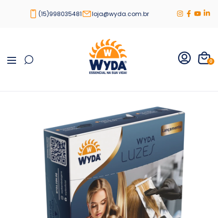
(15)998035481
loja@wyda.com.br
0